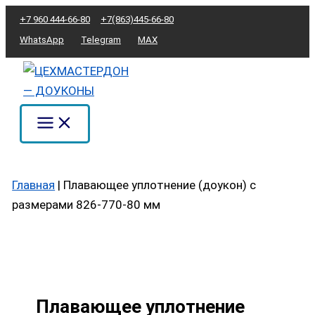
Перейти
Количество
+7 960 444-66-80
+7(863)445-66-80
к
товара
WhatsApp
Telegram
MAX
содержимому
Плавающее
уплотнение
(доукон)
с
размерами
826-
770-
Главная
|
Плавающее уплотнение (доукон) с
80
размерами 826-770-80 мм
мм
Плавающее уплотнение