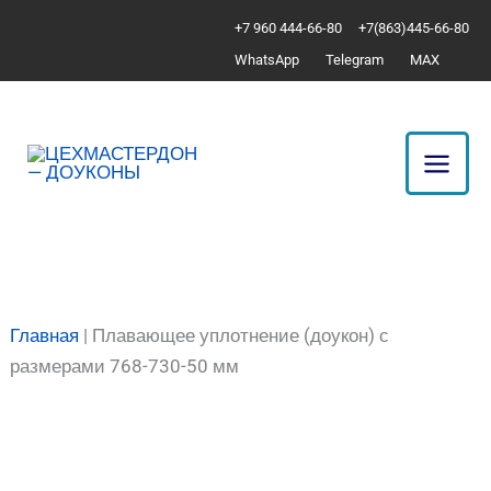
Перейти
Количество
+7 960 444-66-80
+7(863)445-66-80
к
товара
WhatsApp
Telegram
MAX
содержимому
Плавающее
уплотнение
(доукон)
с
размерами
768-
730-
50
мм
Главная
|
Плавающее уплотнение (доукон) с
размерами 768-730-50 мм