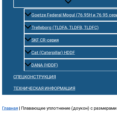
Goetze Federal Mogul (76.95H и 76.95 сер
Trelleborg (TLDFA, TLDFB, TLDFC)
SKF CR-серия
Cat (Caterpillar) HDDF
DANA (HDDF)
СПЕЦКОНСТРУКЦИЯ
ТЕХНИЧЕСКАЯ ИНФОРМАЦИЯ
Главная
|
Плавающее уплотнение (доукон) с размерами