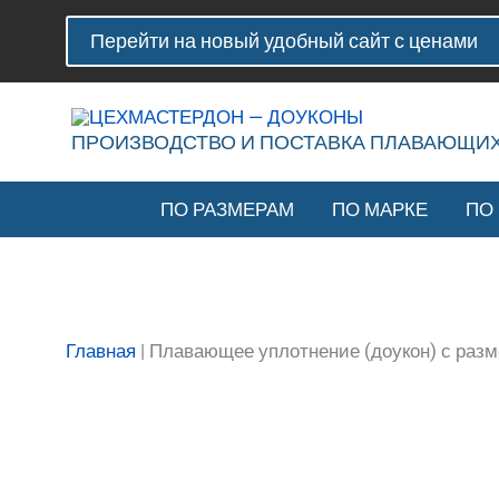
Перейти
Количество
Перейти на новый удобный сайт с ценами
к
товара
содержимому
Плавающее
уплотнение
(доукон)
ПРОИЗВОДСТВО И ПОСТАВКА ПЛАВАЮЩИ
с
размерами
ПО РАЗМЕРАМ
ПО МАРКЕ
ПО
65-
51-
23
мм
Главная
|
Плавающее уплотнение (доукон) с раз