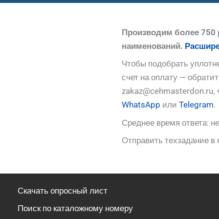
Производим более 750 
наименований.
Расшире
Чтобы подобрать уплотне
счет на оплату — обрати
zakaz@cehmasterdon.ru, 
WhatsApp
или
Telegram
.
Среднее время ответа: не
Отправить техзадание в 
Скачать опросный лист
Поиск по каталожному номеру