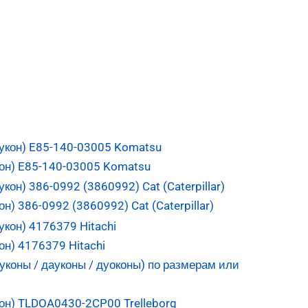
он) E85-140-03005 Komatsu
) 386-0992 (3860992) Cat (Caterpillar)
н) 4176379 Hitachi
он) TLDOA0430-2CP00 Trelleborg