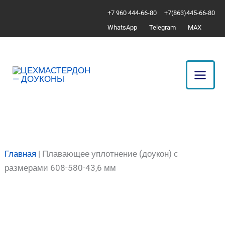
Перейти
Количество
+7 960 444-66-80
+7(863)445-66-80
к
товара
WhatsApp
Telegram
MAX
содержимому
Плавающее
уплотнение
(доукон)
с
размерами
608-
580-
43,6
мм
Главная
|
Плавающее уплотнение (доукон) с
размерами 608-580-43,6 мм