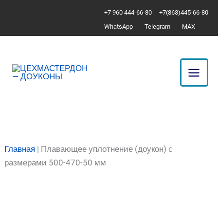
Перейти
Количество
+7 960 444-66-80
+7(863)445-66-80
к
товара
WhatsApp
Telegram
MAX
содержимому
Плавающее
уплотнение
(доукон)
с
размерами
500-
470-
50
мм
Главная
|
Плавающее уплотнение (доукон) с
размерами 500-470-50 мм