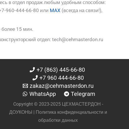
тесь в отдел продаж любым удобным способом:
+7-960-444-66-80 или
MAX
(всегда на связи!),
 более 15 мин.
конструкторский отдел: tech@cehmasterdon.ru
+7 (863) 445-66-80
+7 960 444-66-80
zakaz@cehmasterdon.ru
WhatsApp
Telegram
Copyright © 2023-2025 ЦЕХМАСТЕРДОН -
ДОУКОНЫ |
Политика конфиденциальности и
обработки данных