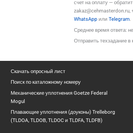
счет на оплату — обрати
zakaz@cehmasterdon.ru, 
WhatsApp
или
Telegram
.
Среднее время ответа: не
Отправить техзадание в 
Скачать опросный лист
Поиск по каталожному номеру
Механические уплотнения Goetze Federal
Mogul
Плавающие уплотнения (доуконы) Trelleborg
(TLDOA, TLDOB, TLDOC и TLDFA, TLDFB)