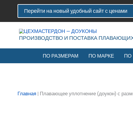
Перейти
Количество
Перейти на новый удобный сайт с ценами
к
товара
содержимому
Плавающее
уплотнение
(доукон)
ПРОИЗВОДСТВО И ПОСТАВКА ПЛАВАЮЩИ
с
размерами
ПО РАЗМЕРАМ
ПО МАРКЕ
ПО
495-
465-
43,6
мм
Главная
|
Плавающее уплотнение (доукон) с разм