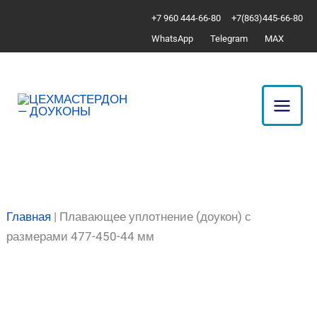
Перейти
Количество
+7 960 444-66-80
+7(863)445-66-80
к
товара
WhatsApp
Telegram
MAX
содержимому
Плавающее
уплотнение
(доукон)
с
размерами
477-
450-
44
мм
Главная
|
Плавающее уплотнение (доукон) с
размерами 477-450-44 мм