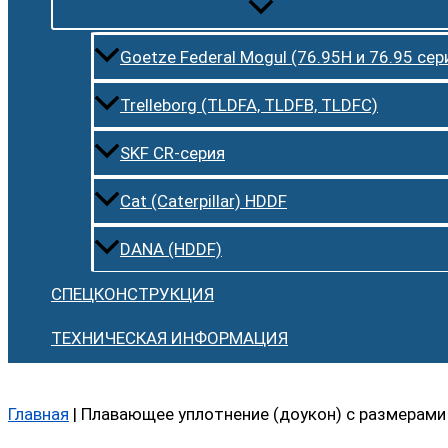
Goetze Federal Mogul (76.95H и 76.95 сер
Trelleborg (TLDFA, TLDFB, TLDFC)
SKF CR-серия
Cat (Caterpillar) HDDF
DANA (HDDF)
СПЕЦКОНСТРУКЦИЯ
ТЕХНИЧЕСКАЯ ИНФОРМАЦИЯ
Главная
|
Плавающее уплотнение (доукон) с размерами