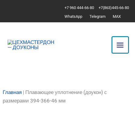
Перейти
Количество
+7 960 444-66-80
+7(863)445-66-80
к
товара
WhatsApp
Telegram
MAX
содержимому
Плавающее
уплотнение
(доукон)
с
размерами
394-
366-
46
мм
Главная
|
Плавающее уплотнение (доукон) с
размерами 394-366-46 мм