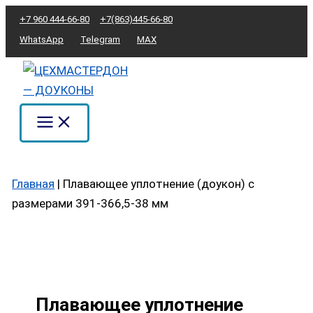
Перейти
Количество
+7 960 444-66-80
+7(863)445-66-80
к
товара
WhatsApp
Telegram
MAX
содержимому
Плавающее
уплотнение
(доукон)
с
размерами
391-
366,5-
Главная
|
Плавающее уплотнение (доукон) с
38
размерами 391-366,5-38 мм
мм
Плавающее уплотнение