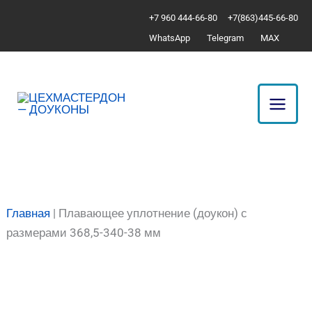
Перейти
Количество
+7 960 444-66-80
+7(863)445-66-80
к
товара
WhatsApp
Telegram
MAX
содержимому
Плавающее
уплотнение
(доукон)
с
размерами
368,5-
340-
38
мм
Главная
|
Плавающее уплотнение (доукон) с
размерами 368,5-340-38 мм