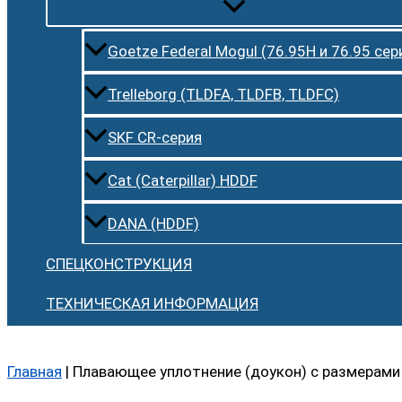
Goetze Federal Mogul (76.95H и 76.95 сер
Trelleborg (TLDFA, TLDFB, TLDFC)
SKF CR-серия
Cat (Caterpillar) HDDF
DANA (HDDF)
СПЕЦКОНСТРУКЦИЯ
ТЕХНИЧЕСКАЯ ИНФОРМАЦИЯ
Главная
|
Плавающее уплотнение (доукон) с размерами