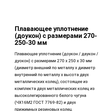
Количество
товара
Плавающее
уплотнение
Плавающее уплотнение
(доукон)
(доукон) с размерами 270-
с
250-30 мм
размерами
Плавающее уплотнение (доукон / даукон /
270-
дуокон) с размерами 270 х 250 х 30 мм
250-
(диаметр внешний по металлу х диаметр
30
внутренний по металлу х высота двух
мм
металлических колец), состоящее из
комплекта двух металлических колец из
высоколегированного белого чугуна
(ЧХ16М2 ГОСТ 7769-82) и двух
прижимных резиновых колец.