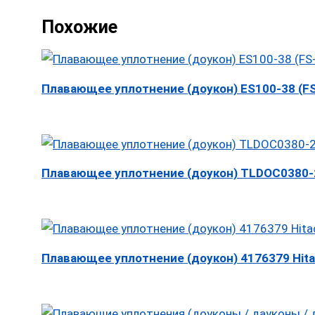
Похожие
Плавающее уплотнение (доукон) ES100-38 (FS
Плавающее уплотнение (доукон) TLDOC0380-2
Плавающее уплотнение (доукон) 4176379 Hita