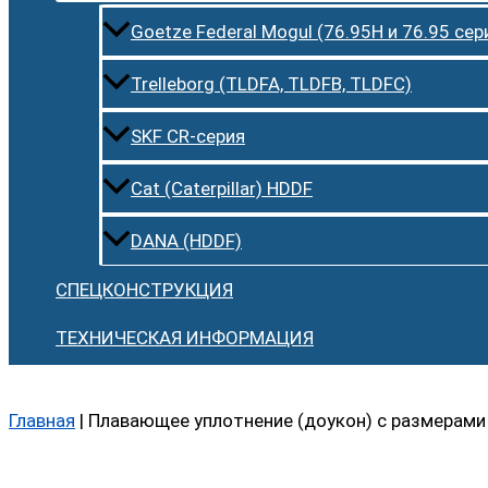
Goetze Federal Mogul (76.95H и 76.95 сер
Trelleborg (TLDFA, TLDFB, TLDFC)
SKF CR-серия
Cat (Caterpillar) HDDF
DANA (HDDF)
СПЕЦКОНСТРУКЦИЯ
ТЕХНИЧЕСКАЯ ИНФОРМАЦИЯ
Главная
|
Плавающее уплотнение (доукон) с размерами