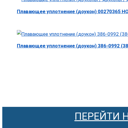
Плавающее уплотнение (доукон) 00270365 H
Плавающее уплотнение (доукон) 386-0992 (3860
ПЕРЕЙТИ 