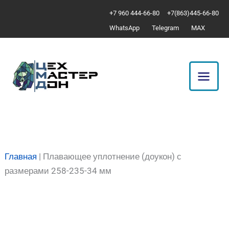
Перейти
Количество
+7 960 444-66-80
+7(863)445-66-80
к
товара
WhatsApp
Telegram
MAX
содержимому
Плавающее
уплотнение
(доукон)
с
размерами
258-
235-
34
мм
Главная
|
Плавающее уплотнение (доукон) с
размерами 258-235-34 мм