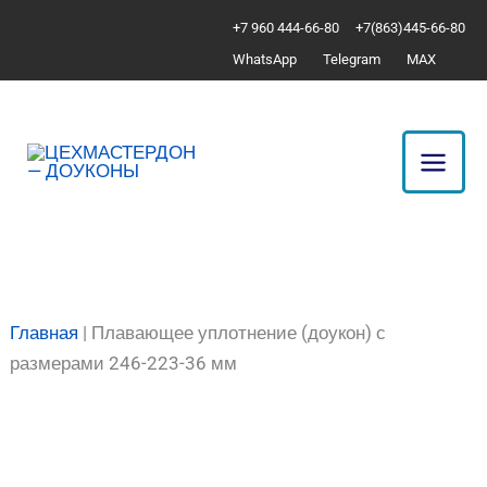
Перейти
Количество
+7 960 444-66-80
+7(863)445-66-80
к
товара
WhatsApp
Telegram
MAX
содержимому
Плавающее
уплотнение
(доукон)
с
размерами
246-
223-
36
мм
Главная
|
Плавающее уплотнение (доукон) с
размерами 246-223-36 мм