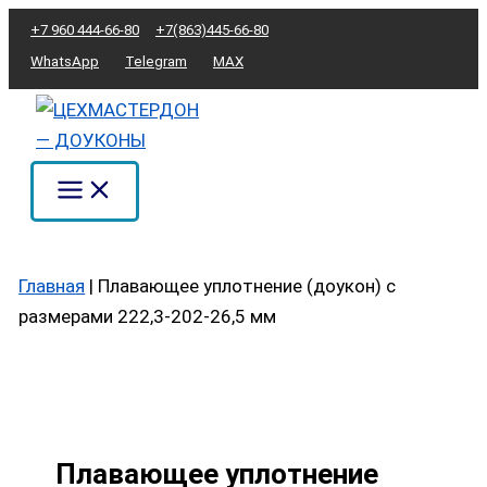
Перейти
Количество
+7 960 444-66-80
+7(863)445-66-80
к
товара
WhatsApp
Telegram
MAX
содержимому
Плавающее
уплотнение
(доукон)
с
размерами
222,3-
202-
Главная
|
Плавающее уплотнение (доукон) с
26,5
размерами 222,3-202-26,5 мм
мм
Плавающее уплотнение