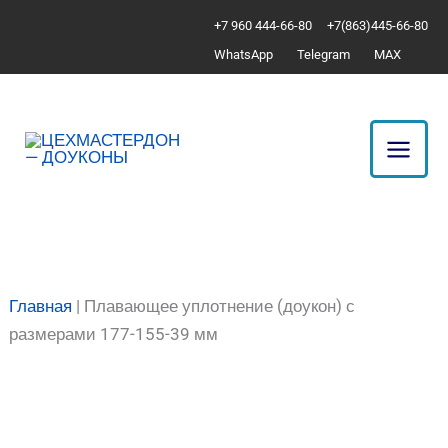
Перейти
Количество
+7 960 444-66-80
+7(863)445-66-80
к
товара
WhatsApp
Telegram
MAX
содержимому
Плавающее
уплотнение
(доукон)
с
размерами
177-
155-
39
мм
Главная
|
Плавающее уплотнение (доукон) с
размерами 177-155-39 мм