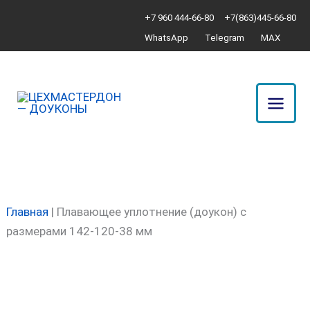
Перейти
Количество
+7 960 444-66-80
+7(863)445-66-80
к
товара
WhatsApp
Telegram
MAX
содержимому
Плавающее
уплотнение
(доукон)
с
размерами
142-
120-
38
мм
Главная
|
Плавающее уплотнение (доукон) с
размерами 142-120-38 мм