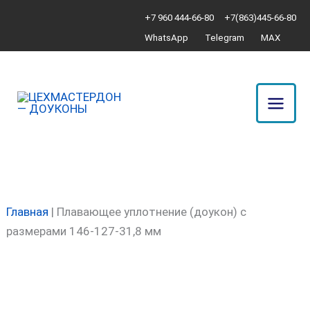
Перейти
Количество
+7 960 444-66-80
+7(863)445-66-80
к
товара
WhatsApp
Telegram
MAX
содержимому
Плавающее
уплотнение
(доукон)
с
размерами
146-
127-
31,8
мм
Главная
|
Плавающее уплотнение (доукон) с
размерами 146-127-31,8 мм