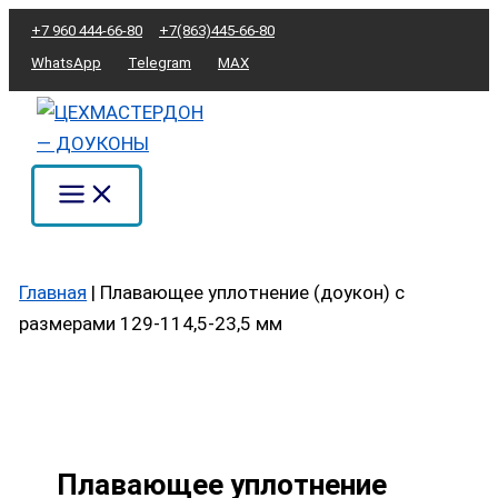
Перейти
Количество
+7 960 444-66-80
+7(863)445-66-80
к
товара
WhatsApp
Telegram
MAX
содержимому
Плавающее
уплотнение
(доукон)
с
размерами
129-
114,5-
Главная
|
Плавающее уплотнение (доукон) с
23,5
размерами 129-114,5-23,5 мм
мм
Плавающее уплотнение