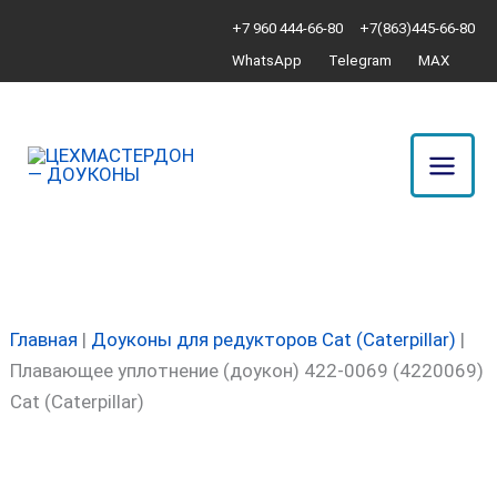
Перейти
Количество
+7 960 444-66-80
+7(863)445-66-80
к
товара
WhatsApp
Telegram
MAX
содержимому
Плавающее
уплотнение
(доукон)
422-
0069
(4220069)
Cat
(Caterpillar)
Главная
|
Доуконы для редукторов Cat (Caterpillar)
|
Плавающее уплотнение (доукон) 422-0069 (4220069)
Cat (Caterpillar)