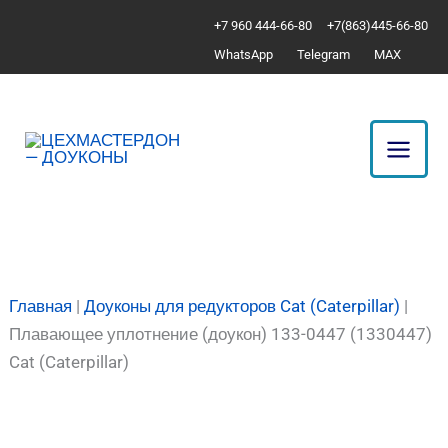
Перейти
Количество
+7 960 444-66-80
+7(863)445-66-80
к
товара
WhatsApp
Telegram
MAX
содержимому
Плавающее
уплотнение
(доукон)
133-
0447
(1330447)
Cat
(Caterpillar)
Главная
|
Доуконы для редукторов Cat (Caterpillar)
|
Плавающее уплотнение (доукон) 133-0447 (1330447)
Cat (Caterpillar)