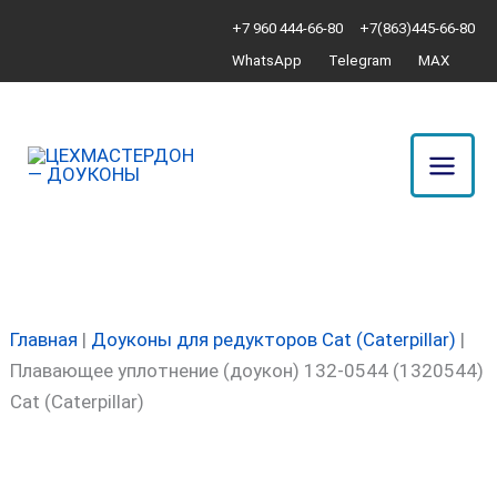
Перейти
Количество
+7 960 444-66-80
+7(863)445-66-80
к
товара
WhatsApp
Telegram
MAX
содержимому
Плавающее
уплотнение
(доукон)
132-
0544
(1320544)
Cat
(Caterpillar)
Главная
|
Доуконы для редукторов Cat (Caterpillar)
|
Плавающее уплотнение (доукон) 132-0544 (1320544)
Cat (Caterpillar)