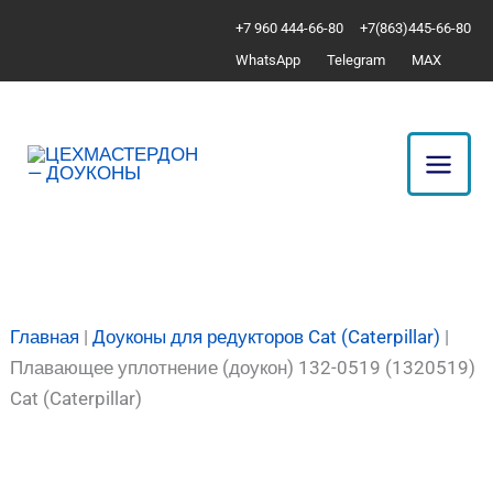
Перейти
Количество
+7 960 444-66-80
+7(863)445-66-80
к
товара
WhatsApp
Telegram
MAX
содержимому
Плавающее
уплотнение
(доукон)
132-
0519
(1320519)
Cat
(Caterpillar)
Главная
|
Доуконы для редукторов Cat (Caterpillar)
|
Плавающее уплотнение (доукон) 132-0519 (1320519)
Cat (Caterpillar)