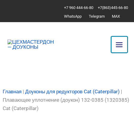
Перейти
Количество
+7 960 444-66-80
+7(863)445-66-80
к
товара
WhatsApp
Telegram
MAX
содержимому
Плавающее
уплотнение
(доукон)
132-
0385
(1320385)
Cat
(Caterpillar)
Главная
|
Доуконы для редукторов Cat (Caterpillar)
|
Плавающее уплотнение (доукон) 132-0385 (1320385)
Cat (Caterpillar)