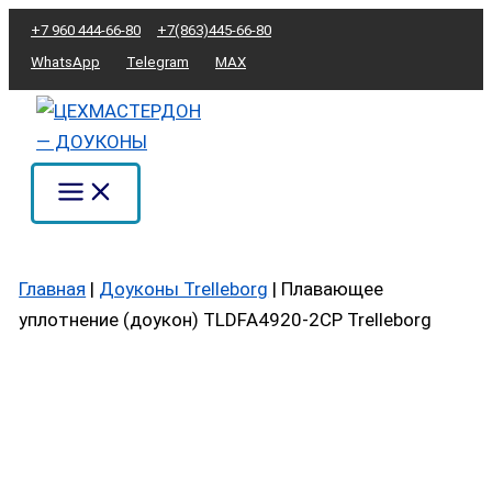
Перейти
Количество
+7 960 444-66-80
+7(863)445-66-80
к
товара
WhatsApp
Telegram
MAX
содержимому
Плавающее
уплотнение
(доукон)
TLDFA4920-
2CP
Trelleborg
Главная
|
Доуконы Trelleborg
|
Плавающее
уплотнение (доукон) TLDFA4920-2CP Trelleborg