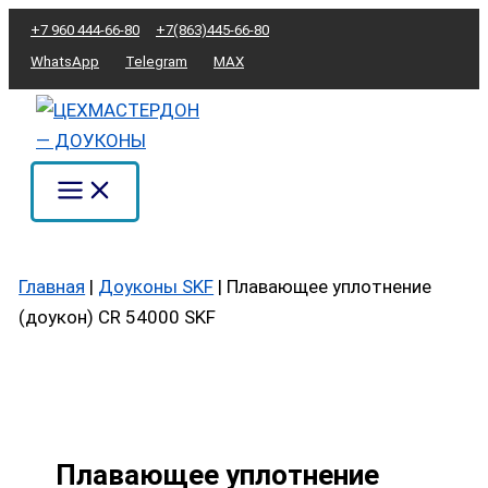
Перейти
Количество
+7 960 444-66-80
+7(863)445-66-80
к
товара
WhatsApp
Telegram
MAX
содержимому
Плавающее
уплотнение
(доукон)
CR
54000
SKF
Главная
|
Доуконы SKF
|
Плавающее уплотнение
(доукон) CR 54000 SKF
Плавающее уплотнение