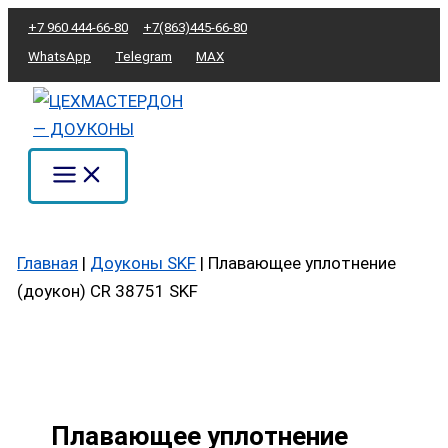
Перейти
Количество
+7 960 444-66-80
+7(863)445-66-80
к
товара
WhatsApp
Telegram
MAX
содержимому
Плавающее
уплотнение
(доукон)
CR
38751
SKF
Главная
|
Доуконы SKF
|
Плавающее уплотнение
(доукон) CR 38751 SKF
Плавающее уплотнение