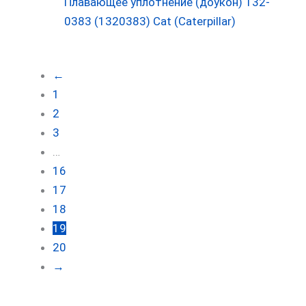
Плавающее уплотнение (доукон) 132-
0383 (1320383) Cat (Caterpillar)
←
1
2
3
…
16
17
18
19
20
→