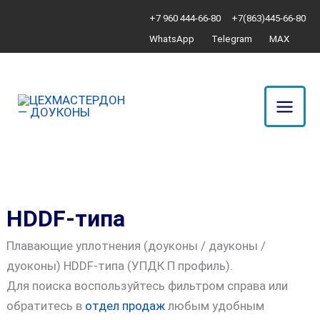
Перейти
Сортировка:
+7 960 444-66-80
+7(863)445-66-80
к
по
WhatsApp
Telegram
MAX
содержимому
популярности
HDDF-типа
Плавающие уплотнения (доуконы / дауконы /
дуоконы) HDDF-типа (УПДК П профиль).
Для поиска воспользуйтесь фильтром справа или
обратитесь в
отдел продаж
любым удобным