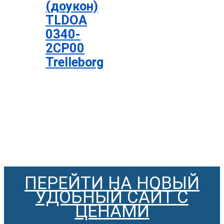
(доукон)
TLDOA
0340-
2CP00
Trelleborg
ПЕРЕЙТИ НА НОВЫЙ
УДОБНЫЙ САЙТ С
ЦЕНАМИ