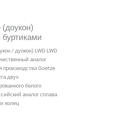
(доукон)
с буртиками
укон / дуокон) LWD LWD
ачественный аналог
я производства Goetze
кта двух
рованного белого
сийский аналог сплава
ых колец