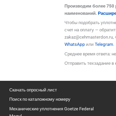
Производим более 750 
наименований.
Расшире
Чтобы подобрать уплотне
счет на оплату — обрати
zakaz@cehmasterdon.ru, 
WhatsApp
или
Telegram
.
Среднее время ответа: не
Отправить техзадание в 
Скачать опросный лист
Поиск по каталожному номеру
Механические уплотнения Goetze Federal
Mogul