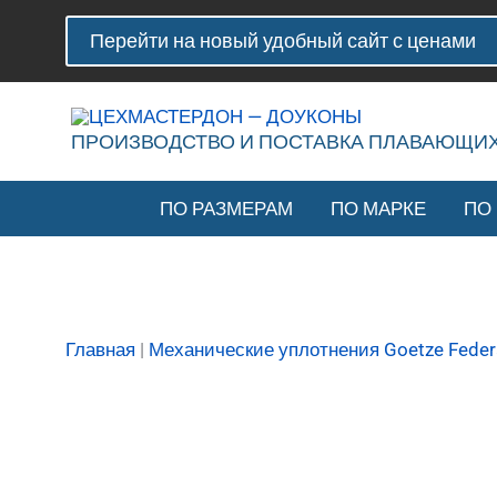
Перейти
Количество
Перейти на новый удобный сайт с ценами
к
товара
содержимому
Плавающее
уплотнение
(доукон)
ПРОИЗВОДСТВО И ПОСТАВКА ПЛАВАЮЩИ
Goetze
LWD
ПО РАЗМЕРАМ
ПО МАРКЕ
ПО
76.95H-
14
с
буртиками
Главная
|
Механические уплотнения Goetze Feder