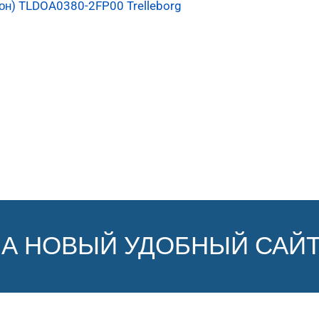
он) TLDOA0380-2FP00 Trelleborg
НА НОВЫЙ УДОБНЫЙ САЙТ