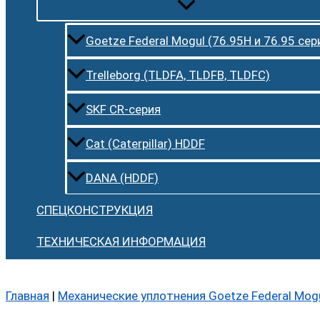
Goetze Federal Mogul (76.95H и 76.95 сер
Trelleborg (TLDFA, TLDFB, TLDFC)
SKF CR-серия
Cat (Caterpillar) HDDF
DANA (HDDF)
СПЕЦКОНСТРУКЦИЯ
ТЕХНИЧЕСКАЯ ИНФОРМАЦИЯ
Главная
|
Механические уплотнения Goetze Federal Mog