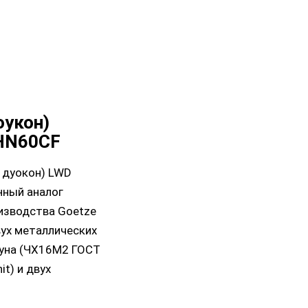
оукон)
 HN60CF
 дуокон) LWD
нный аналог
изводства Goetze
вух металлических
гуна (ЧХ16М2 ГОСТ
t) и двух