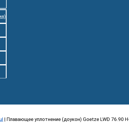
ия)
ul
|
Плавающее уплотнение (доукон) Goetze LWD 76.90 H