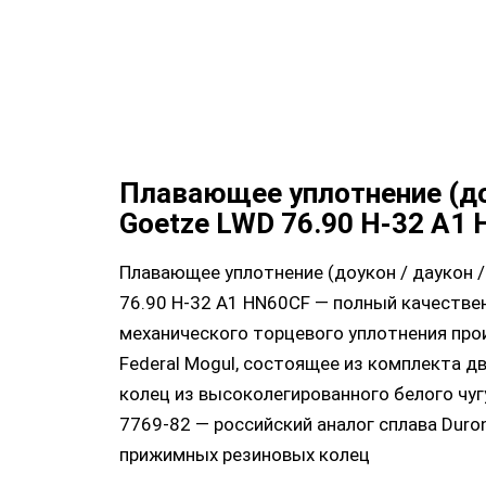
Плавающее уплотнение (д
Goetze LWD 76.90 H-32 A1
Плавающее уплотнение (доукон / даукон /
76.90 H-32 A1 HN60CF — полный качестве
механического торцевого уплотнения про
Federal Mogul, состоящее из комплекта д
колец из высоколегированного белого чу
7769-82 — российский аналог сплава Duroni
прижимных резиновых колец