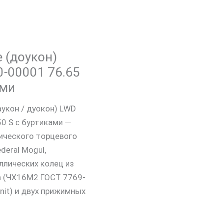
 (доукон)
-00001 76.65
ами
укон / дуокон) LWD
0 S с буртиками —
ического торцевого
deral Mogul,
ллических колец из
а (ЧХ16М2 ГОСТ 7769-
nit) и двух прижимных