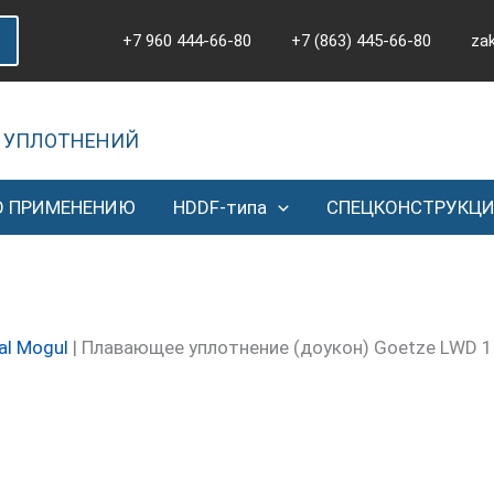
+7 960 444-66-80
+7 (863) 445-66-80
za
 УПЛОТНЕНИЙ
О ПРИМЕНЕНИЮ
HDDF-типа
СПЕЦКОНСТРУКЦ
al Mogul
|
Плавающее уплотнение (доукон) Goetze LWD 1