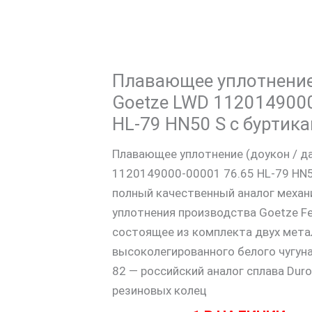
Плавающее уплотнение
Goetze LWD 1120149000
HL-79 HN50 S с буртик
Плавающее уплотнение (доукон / да
1120149000-00001 76.65 HL-79 HN5
полный качественный аналог механ
уплотнения производства Goetze Fe
состоящее из комплекта двух мета
высоколегированного белого чугун
82 — российский аналог сплава Duro
резиновых колец