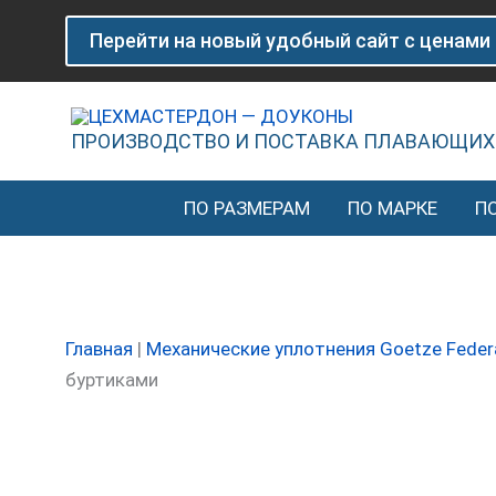
Перейти
Количество
Перейти на новый удобный сайт с ценами
к
товара
содержимому
Плавающее
уплотнение
(доукон)
ПРОИЗВОДСТВО И ПОСТАВКА ПЛАВАЮЩИХ
Goetze
LWD
ПО РАЗМЕРАМ
ПО МАРКЕ
П
1120149000-
00001
76.65
HL-
Главная
|
Механические уплотнения Goetze Feder
79
буртиками
HN50
S
с
буртиками