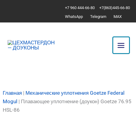
Перейти
Количество
+7 960 444-66-80
+7(863)445-66-80
к
товара
WhatsApp
Telegram
MAX
содержимому
Плавающее
уплотнение
(доукон)
Goetze
76.95
HSL-
86
Главная
|
Механические уплотнения Goetze Federal
Mogul
|
Плавающее уплотнение (доукон) Goetze 76.95
HSL-86