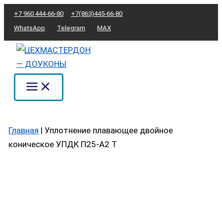
Перейти
Количество
+7 960 444-66-80
+7(863)445-66-80
к
товара
WhatsApp
Telegram
MAX
содержимому
Уплотнение
плавающее
двойное
коническое
УПДК
П25-
А2
Главная
|
Уплотнение плавающее двойное
Т
коническое УПДК П25-А2 Т