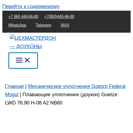
Перейти к содержимому
+7 960 444-66-80
+7(863)445-66-80
WhatsApp
Telegram
MAX
Главная
|
Механические уплотнения Goetze Federal
Mogul
|
Плавающее уплотнение (доукон) Goetze
LWD 76.90 H-08 A2 NB60