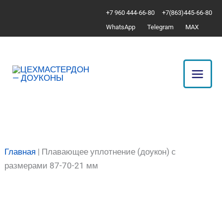
Перейти
Количество
+7 960 444-66-80
+7(863)445-66-80
к
товара
WhatsApp
Telegram
MAX
содержимому
Плавающее
уплотнение
(доукон)
с
размерами
87-
70-
21
мм
Главная
|
Плавающее уплотнение (доукон) с
размерами 87-70-21 мм