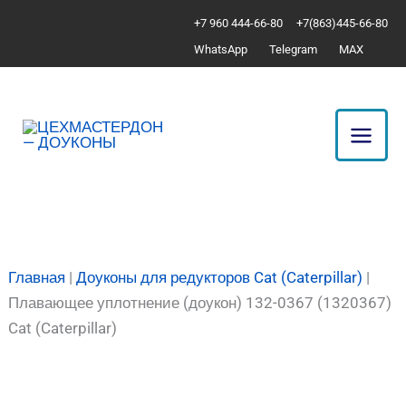
Перейти
Количество
+7 960 444-66-80
+7(863)445-66-80
к
товара
WhatsApp
Telegram
MAX
содержимому
Плавающее
уплотнение
(доукон)
132-
0367
(1320367)
Cat
(Caterpillar)
Главная
|
Доуконы для редукторов Cat (Caterpillar)
|
Плавающее уплотнение (доукон) 132-0367 (1320367)
Cat (Caterpillar)